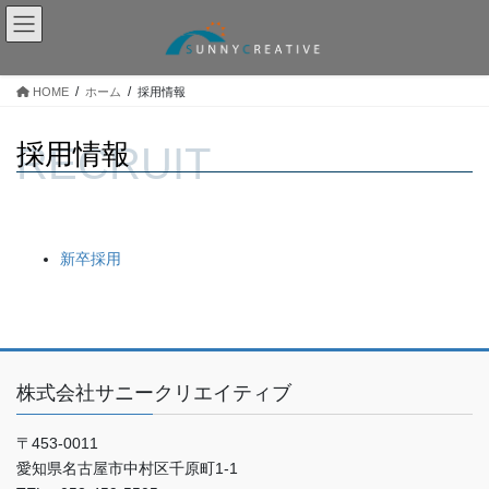
コ
ナ
ン
ビ
テ
ゲ
ン
ー
HOME
ホーム
採用情報
ツ
シ
へ
ョ
採用情報
ス
ン
キ
に
ッ
移
プ
動
新卒採用
株式会社サニークリエイティブ
〒453-0011
愛知県名古屋市中村区千原町1-1